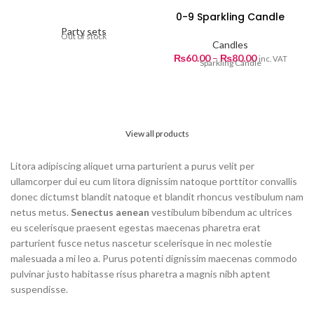
0-9 Sparkling Candle
Party sets
Out of stock
Candles
Price
₨
60.00
–
₨
80.00
inc. VAT
Sparkling Candle
range:
₨60.00
through
₨80.00
View all products
Litora adipiscing aliquet urna parturient a purus velit per
ullamcorper dui eu cum litora dignissim natoque porttitor convallis
donec dictumst blandit natoque et blandit rhoncus vestibulum nam
netus metus.
Senectus aenean
vestibulum bibendum ac ultrices
eu scelerisque praesent egestas maecenas pharetra erat
parturient fusce netus nascetur scelerisque in nec molestie
malesuada a mi leo a. Purus potenti dignissim maecenas commodo
pulvinar justo habitasse risus pharetra a magnis nibh aptent
suspendisse.