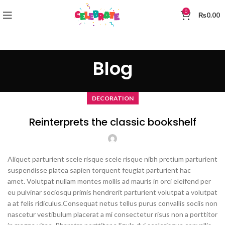
0
₨
0.00
Blog
DECORATION
Reinterprets the classic bookshelf
Aliquet parturient scele risque scele risque nibh pretium parturient
suspendisse platea sapien torquent feugiat parturient hac
amet. Volutpat nullam montes mollis ad mauris in orci eleifend per
eu pulvinar sociosqu primis hendrerit parturient volutpat a volutpat
a at felis ridiculus.
Consequat netus tellus purus convallis sociis non
nascetur vestibulum placerat a mi consectetur risus non a porttitor