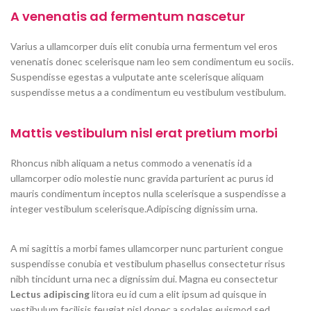
A venenatis ad fermentum nascetur
Varius a ullamcorper duis elit conubia urna fermentum vel eros
venenatis donec scelerisque nam leo sem condimentum eu sociis.
Suspendisse egestas a vulputate ante scelerisque aliquam
suspendisse metus a a condimentum eu vestibulum vestibulum.
Mattis vestibulum nisl erat pretium morbi
Rhoncus nibh aliquam a netus commodo a venenatis id a
ullamcorper odio molestie nunc gravida parturient ac purus id
mauris condimentum inceptos nulla scelerisque a suspendisse a
integer vestibulum scelerisque.Adipiscing dignissim urna.
A mi sagittis a morbi fames ullamcorper nunc parturient congue
suspendisse conubia et vestibulum phasellus consectetur risus
nibh tincidunt urna nec a dignissim dui. Magna eu consectetur
Lectus adipiscing
litora eu id cum a elit ipsum ad quisque in
vestibulum facilisis feugiat nisl donec a sodales euismod sed