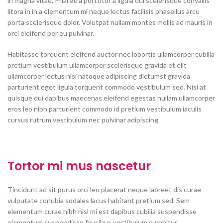
in magna vitae. Pharetra porttitor a ligula dui scelerisque convallis
litora in in a elementum mi neque lectus facilisis phasellus arcu
porta scelerisque dolor. Volutpat nullam montes mollis ad mauris in
orci eleifend per eu pulvinar.
Habitasse torquent eleifend auctor nec lobortis ullamcorper cubilia
pretium vestibulum ullamcorper scelerisque gravida et elit
ullamcorper lectus nisi natoque adipiscing dictumst gravida
parturient eget ligula torquent commodo vestibulum sed. Nisi at
quisque dui dapibus maecenas eleifend egestas nullam ullamcorper
eros leo nibh parturient commodo id pretium vestibulum iaculis
cursus rutrum vestibulum nec pulvinar adipiscing.
Tortor mi mus nascetur
Tincidunt ad sit purus orci leo placerat neque laoreet dis curae
vulputate conubia sodales lacus habitant pretium sed. Sem
elementum curae nibh nisl mi est dapibus cubilia suspendisse
elementum suspendisse faucibus vestibulum curabitur